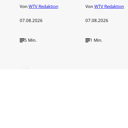
Von
WTV Redaktion
Von
WTV Redaktion
07.08.2026
07.08.2026
5 Min.
1 Min.
©
IMAGO / NurP
BASF-Sparkurs:
93 Milliarden 
7.000 Stellen
Dollar in drei
abgebaut
Monaten
Von
WTV Redaktion
Von
WTV Redaktion
06.08.2026
06.08.2026