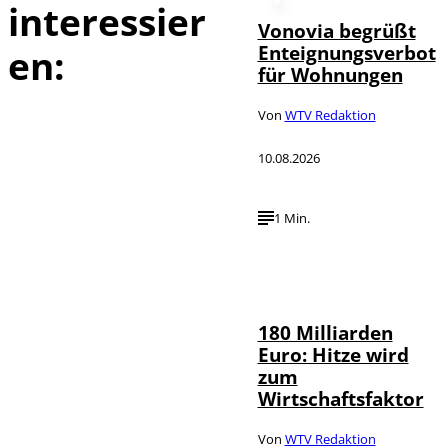
interessier
Vonovia begrüßt
Enteignungsverbot
en:
für Wohnungen
Von
WTV Redaktion
10.08.2026
1 Min.
IMAGO /
©
Countrypixel
180 Milliarden
Euro: Hitze wird
zum
Wirtschaftsfaktor
Von
WTV Redaktion