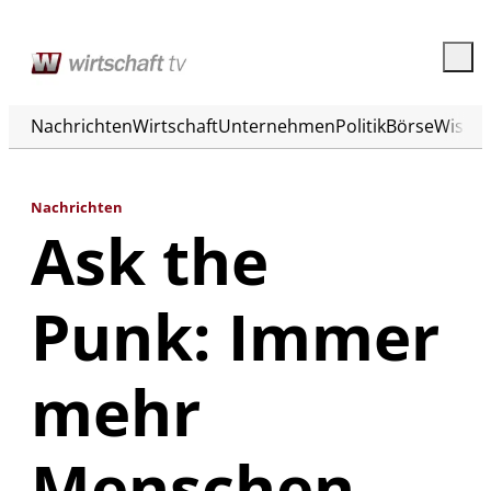
Nachrichten
Wirtschaft
Unternehmen
Politik
Börse
Wisse
Nachrichten
Ask the
Punk: Immer
mehr
Menschen