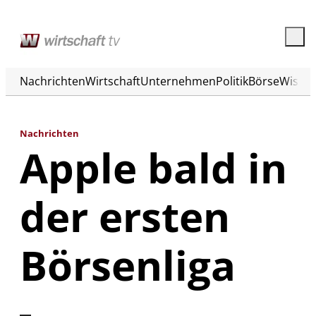
Nachrichten
Wirtschaft
Unternehmen
Politik
Börse
Wisse
Nachrichten
Apple bald in
der ersten
Börsenliga