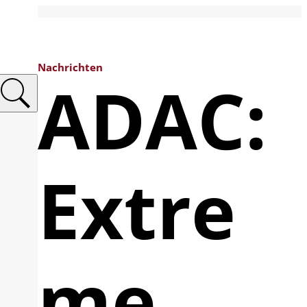
Nachrichten
ADAC:
Extre
me