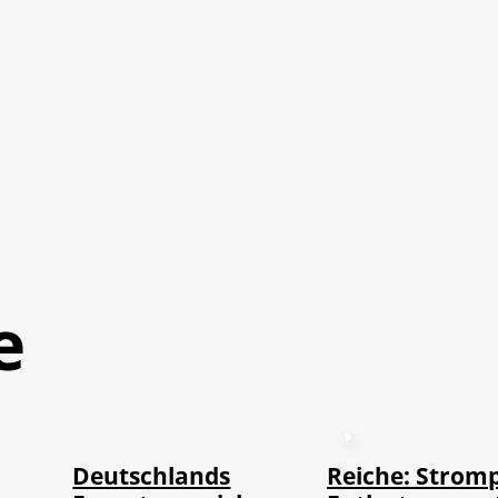
e
©
IMAGO / imagebroker
Deutschlands
Reiche: Stromp