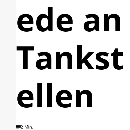
ede an
Tankst
ellen
2 Min.