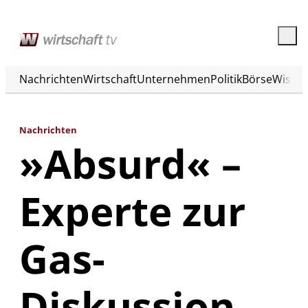
Nachrichten
Wirtschaft
Unternehmen
Politik
Börse
Wisse
Nachrichten
»Absurd« –
Experte zur
Gas-
Diskussion