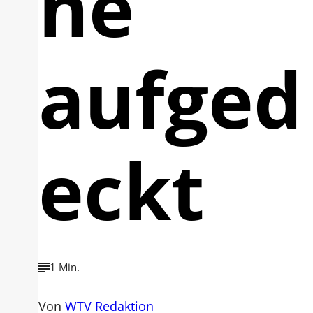
he
aufged
eckt
1 Min.
Von
WTV Redaktion