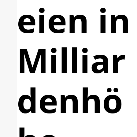
eien in
Milliar
denhö