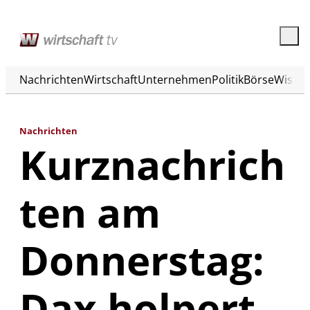
Nachrichten
Wirtschaft
Unternehmen
Politik
Börse
Wisse
Nachrichten
Kurznachrich
ten am
Donnerstag:
Dax holpert