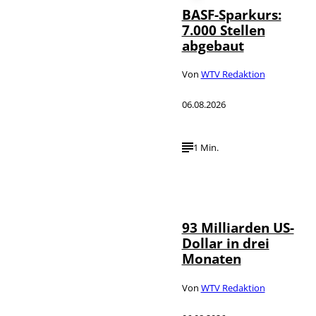
BASF-Sparkurs:
7.000 Stellen
abgebaut
Von
WTV Redaktion
06.08.2026
1 Min.
IMAGO /
©
NurPhoto
93 Milliarden US-
Dollar in drei
Monaten
Von
WTV Redaktion