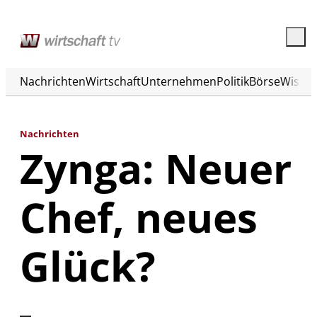
Nachrichten
Wirtschaft
Unternehmen
Politik
Börse
Wisse
Nachrichten
Zynga: Neuer
Chef, neues
Glück?