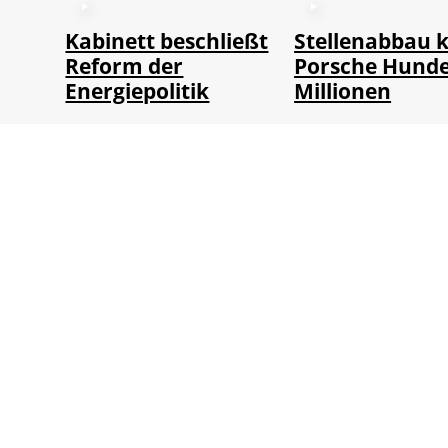
Kabinett beschließt
Stellenabbau k
Reform der
Porsche Hunde
Energiepolitik
Millionen
Von
WTV Redaktion
Von
WTV Redaktion
05.08.2026
04.08.2026
1 Min.
1 Min.