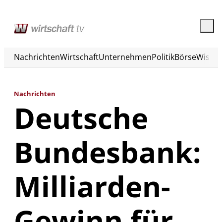
Nachrichten
Wirtschaft
Unternehmen
Politik
Börse
Wisse
Nachrichten
Deutsche
Bundesbank:
Milliarden-
Gewinn für