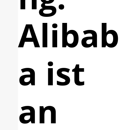
Alibab
a ist
an