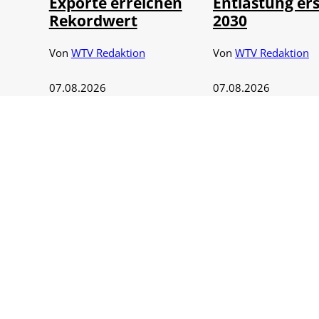
Exporte erreichen
Entlastung ers
Rekordwert
2030
Von
WTV Redaktion
Von
WTV Redaktion
07.08.2026
07.08.2026
5 Min.
1 Min.
©
IMAGO / NurP
BASF-Sparkurs:
93 Milliarden 
7.000 Stellen
Dollar in drei
abgebaut
Monaten
Von
WTV Redaktion
Von
WTV Redaktion