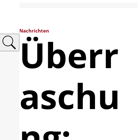
Nachrichten
Überr
aschu
ng: