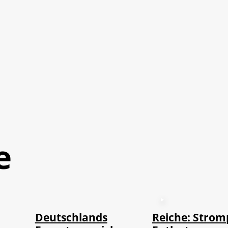
e
©
IMAGO / imagebroker
Deutschlands
Reiche: Strom