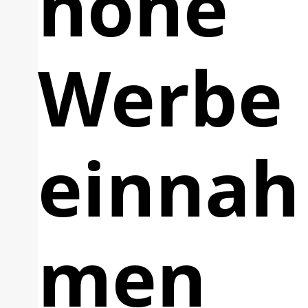
hohe
Werbe
einnah
men