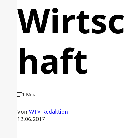
Wirtsc
haft
1 Min.
Von
WTV Redaktion
12.06.2017