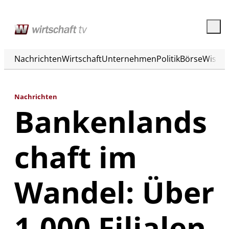
Nachrichten
Wirtschaft
Unternehmen
Politik
Börse
Wisse
Nachrichten
Bankenlands
chaft im
Wandel: Über
1.000 Filialen