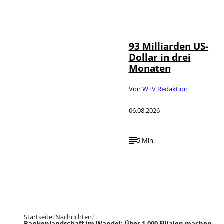
IMAGO /
©
NurPhoto
93 Milliarden US-
Dollar in drei
Monaten
Von
WTV Redaktion
06.08.2026
5 Min.
Startseite
Nachrichten
Bankenlandschaft im Wandel: Über 1.000 Filialen machen