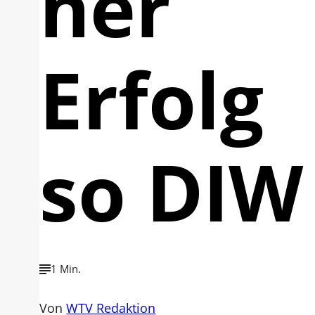
her
Erfolg
so DIW
1 Min.
Von
WTV Redaktion