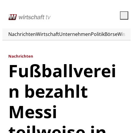
Nachrichten
Wirtschaft
Unternehmen
Politik
Börse
Wisse
Nachrichten
Fußballverei
n bezahlt
Messi
teilweise in