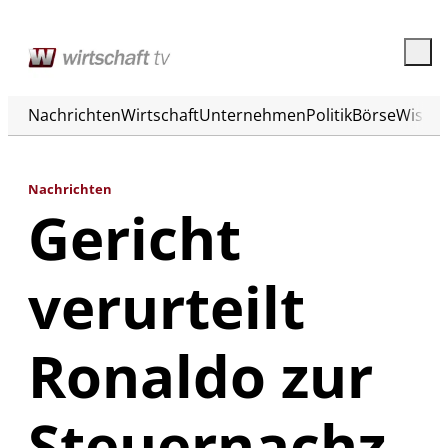
Nachrichten
Wirtschaft
Unternehmen
Politik
Börse
Wisse
Nachrichten
Gericht
verurteilt
Ronaldo zur
Steuernachz