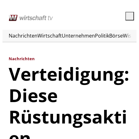
Nachrichten
Wirtschaft
Unternehmen
Politik
Börse
Wisse
Nachrichten
Verteidigung:
Diese
Rüstungsakti
en