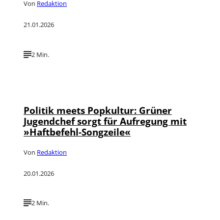
Von
Redaktion
21.01.2026
2 Min.
©
IMAGO / Manfred Segerer
Politik meets Popkultur: Grüner
Jugendchef sorgt für Aufregung mit
»Haftbefehl-Songzeile«
Von
Redaktion
20.01.2026
2 Min.