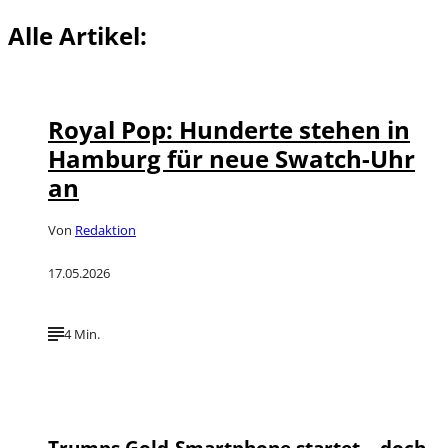
Alle Artikel:
©
IMAGO / BREUEL-BILD
Royal Pop: Hunderte stehen in
Hamburg für neue Swatch-Uhr
an
Von
Redaktion
17.05.2026
4 Min.
©
Depositphotos / algifs
Trumps Gold-Smartphone startet – doch