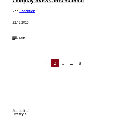
Coldplay-»Kiss Cam«-Skandal
Von
Redaktion
22.12.2025
2 Min.
1
2
3
...
8
Startseite
Lifestyle