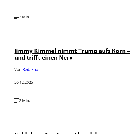
3 Min.
©
IMAGO / Avalon.red
Jimmy Kimmel nimmt Trump aufs Korn –
und trifft einen Nerv
Von
Redaktion
26.12.2025
2 Min.
©
IMAGO / ZUMA Press Wire Imago / Bestimage