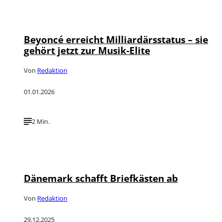
©
IMAGO / Icon Sportswire
Beyoncé erreicht Milliardärsstatus – sie
gehört jetzt zur Musik-Elite
Von
Redaktion
01.01.2026
2 Min.
©
IMAGO / Imagebroker
Dänemark schafft Briefkästen ab
Von
Redaktion
29.12.2025