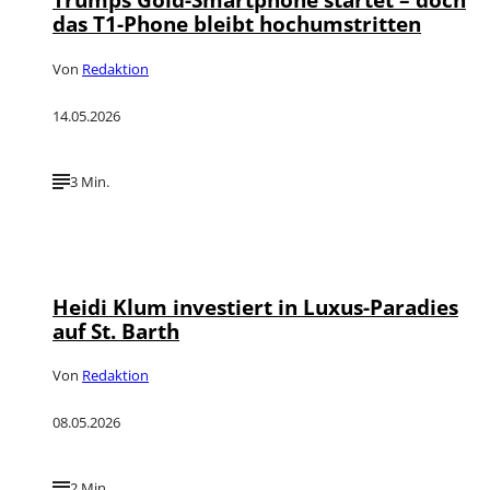
das T1-Phone bleibt hochumstritten
Von
Redaktion
14.05.2026
3 Min.
©
IMAGO / FutureImage
Heidi Klum investiert in Luxus-Paradies
auf St. Barth
Von
Redaktion
08.05.2026
2 Min.