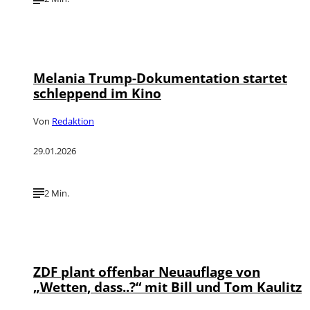
©
Depositphotos / mgillert
Melania Trump-Dokumentation startet
schleppend im Kino
Von
Redaktion
29.01.2026
2 Min.
©
IMAGO / dts Nachrichtenagentur
ZDF plant offenbar Neuauflage von
„Wetten, dass..?“ mit Bill und Tom Kaulitz