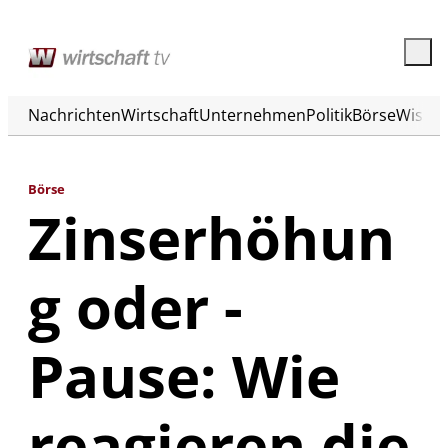
Nachrichten
Wirtschaft
Unternehmen
Politik
Börse
Wisse
Börse
Zinserhöhun
g oder -
Pause: Wie
reagieren die