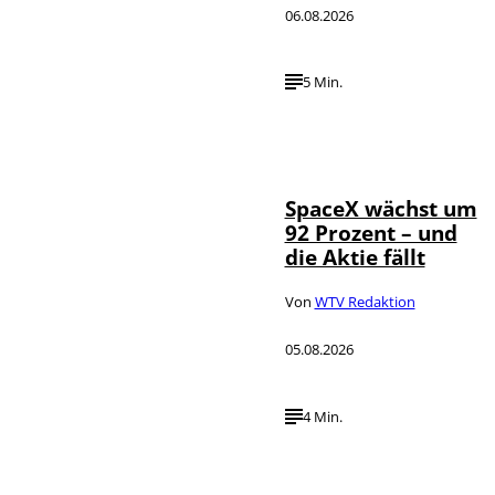
06.08.2026
5 Min.
IMAGO / UPI
©
Photo
SpaceX wächst um
92 Prozent – und
die Aktie fällt
Von
WTV Redaktion
05.08.2026
4 Min.
IMAGO / dts
©
Nachrichtenagentur