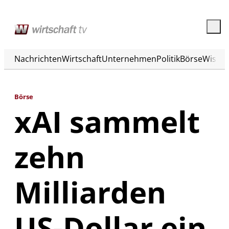
Nachrichten
Wirtschaft
Unternehmen
Politik
Börse
Wisse
Börse
xAI sammelt
zehn
Milliarden
US-Dollar ein