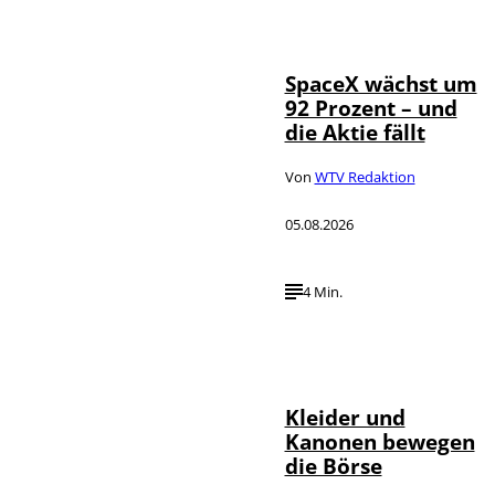
IMAGO / UPI
©
Photo
SpaceX wächst um
92 Prozent – und
die Aktie fällt
Von
WTV Redaktion
05.08.2026
4 Min.
IMAGO / dts
©
Nachrichtenagentur
Kleider und
Kanonen bewegen
die Börse