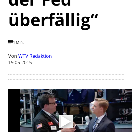
überfällig“
1 Min.
Von
WTV Redaktion
19.05.2015
Mit der Wiedergabe dieses Videos werden
Daten an Youtube übertragen.
Hinweise dazu erhalten Sie in der
Datenschutzerklärung
.