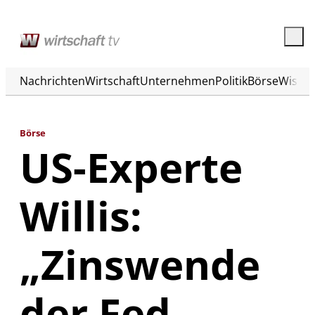
Nachrichten
Wirtschaft
Unternehmen
Politik
Börse
Wisse
Börse
US-Experte
Willis:
„Zinswende
der Fed