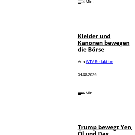
4 Min.
IMAGO / dts
©
Nachrichtenagentur
Kleider und
Kanonen bewegen
die Börse
Von
WTV Redaktion
04.08.2026
4 Min.
IMAGO / Media
©
Punch
Trump bewegt Yen,
Öl und Dax