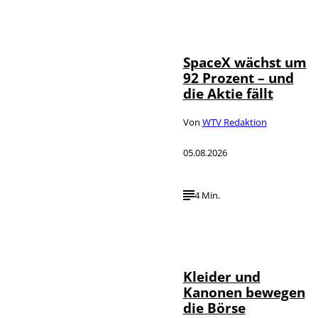
IMAGO / UPI
©
Photo
SpaceX wächst um
92 Prozent – und
die Aktie fällt
Von
WTV Redaktion
05.08.2026
4 Min.
IMAGO / dts
©
Nachrichtenagentur
Kleider und
Kanonen bewegen
die Börse