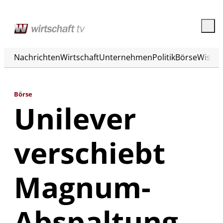
Nachrichten
Wirtschaft
Unternehmen
Politik
Börse
Wisse
Börse
Unilever
verschiebt
Magnum-
Abspaltung –