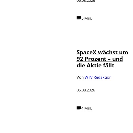
06.08.2026
5 Min.
IMAGO / UPI
©
Photo
SpaceX wächst um
92 Prozent – und
die Aktie fällt
Von
WTV Redaktion
05.08.2026
4 Min.
IMAGO / dts
©
Nachrichtenagentur