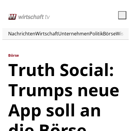
Nachrichten
Wirtschaft
Unternehmen
Politik
Börse
Wisse
Börse
Truth Social:
Trumps neue
App soll an
die Börse