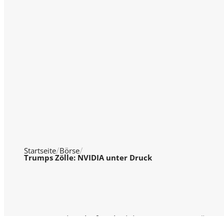
Startseite
Börse
Trumps Zölle: NVIDIA unter Druck
© 2026 WTV Wirtschaft Television
Über 