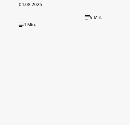
04.08.2026
9 Min.
4 Min.
wirtschaft tv
wirtschaft tv Podcast
Impressum
Barrieref