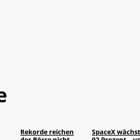
e
©
©
IMAGO / Sylvio Dittrich
IMAGO / UPI Ph
Rekorde reichen
SpaceX wächs
der Börse nicht
92 Prozent – u