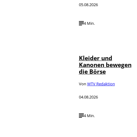
05.08.2026
4 Min.
IMAGO / dts
©
Nachrichtenagentur
Kleider und
Kanonen bewegen
die Börse
Von
WTV Redaktion
04.08.2026
4 Min.
IMAGO / Media
©
Punch