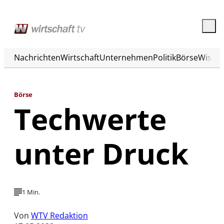
Nachrichten
Wirtschaft
Unternehmen
Politik
Börse
Wisse
Börse
Techwerte
unter Druck
1 Min.
Von
WTV Redaktion