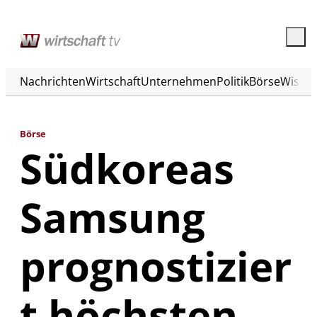
Nachrichten
Wirtschaft
Unternehmen
Politik
Börse
Wisse
Börse
Südkoreas
Samsung
prognostizier
t höchsten