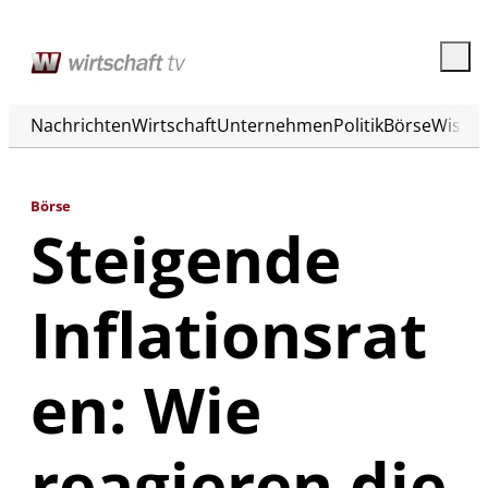
Nachrichten
Wirtschaft
Unternehmen
Politik
Börse
Wisse
Börse
Steigende
Inflationsrat
en: Wie
reagieren die