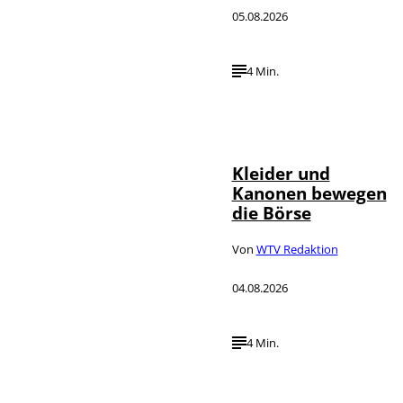
05.08.2026
4 Min.
IMAGO / dts
©
Nachrichtenagentur
Kleider und
Kanonen bewegen
die Börse
Von
WTV Redaktion
04.08.2026
4 Min.
IMAGO / Media
©
Punch