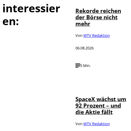
interessier
Rekorde reichen
der Börse nicht
en:
mehr
Von
WTV Redaktion
06.08.2026
5 Min.
IMAGO / UPI
©
Photo
SpaceX wächst um
92 Prozent – und
die Aktie fällt
Von
WTV Redaktion