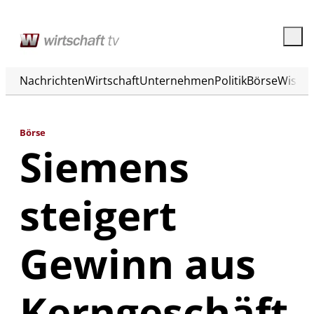
Nachrichten
Wirtschaft
Unternehmen
Politik
Börse
Wisse
Börse
Siemens
steigert
Gewinn aus
Kerngeschäft