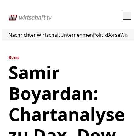
Nachrichten
Wirtschaft
Unternehmen
Politik
Börse
Wisse
Börse
Samir
Boyardan:
Chartanalyse
zu Dax, Dow,