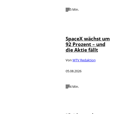
5 Min.
IMAGO / UPI
©
Photo
SpaceX wächst um
92 Prozent – und
die Aktie fällt
Von
WTV Redaktion
05.08.2026
4 Min.
IMAGO / dts
©
Nachrichtenagentur