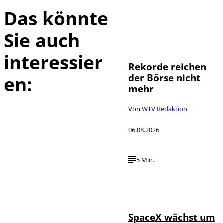
Das könnte
Sie auch
IMAGO / Sylvio
©
Dittrich
interessier
Rekorde reichen
der Börse nicht
en:
mehr
Von
WTV Redaktion
06.08.2026
5 Min.
IMAGO / UPI
©
Photo
SpaceX wächst um