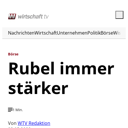
Nachrichten
Wirtschaft
Unternehmen
Politik
Börse
Wisse
Börse
Rubel immer
stärker
1 Min.
Von
WTV Redaktion