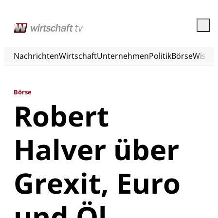
Nachrichten
Wirtschaft
Unternehmen
Politik
Börse
Wisse
Börse
Robert
Halver über
Grexit, Euro
und Öl