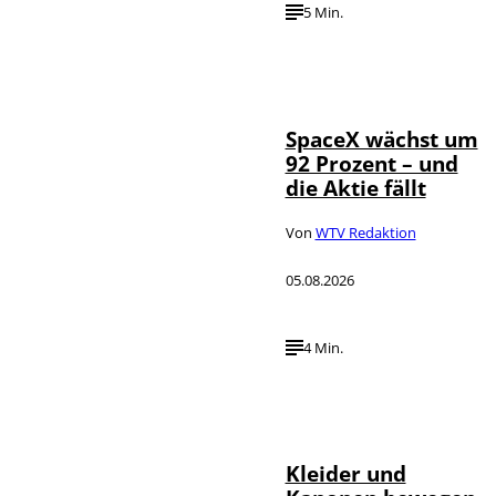
5 Min.
IMAGO / UPI
©
Photo
SpaceX wächst um
92 Prozent – und
die Aktie fällt
Von
WTV Redaktion
05.08.2026
4 Min.
IMAGO / dts
©
Nachrichtenagentur
Kleider und