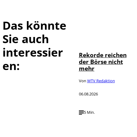
Das könnte
Sie auch
IMAGO / Sylvio
©
Dittrich
interessier
Rekorde reichen
der Börse nicht
en:
mehr
Von
WTV Redaktion
06.08.2026
5 Min.
IMAGO / UPI
©
Photo