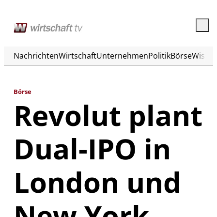
Nachrichten
Wirtschaft
Unternehmen
Politik
Börse
Wisse
Börse
Revolut plant
Dual-IPO in
London und
New York –