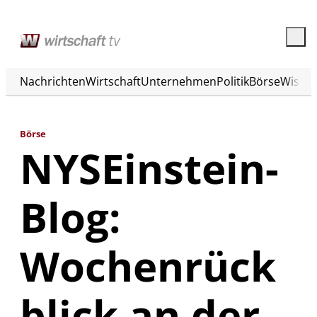
Nachrichten
Wirtschaft
Unternehmen
Politik
Börse
Wisse
Börse
NYSEinstein-
Blog:
Wochenrück
blick an der