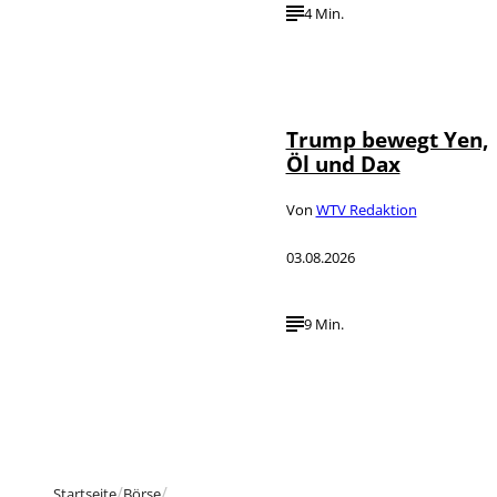
4 Min.
IMAGO / Media
©
Punch
Trump bewegt Yen,
Öl und Dax
Von
WTV Redaktion
03.08.2026
9 Min.
Startseite
Börse