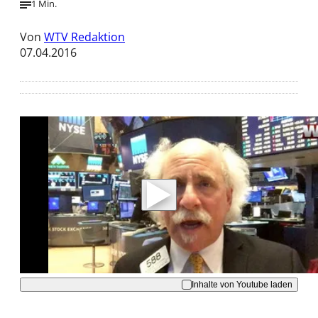
1 Min.
Von
WTV Redaktion
07.04.2016
Mit der Wiedergabe dieses Videos werden
Daten an Youtube übertragen.
Hinweise dazu erhalten Sie in der
Datenschutzerklärung
.
Akzeptieren
Inhalte von Youtube laden