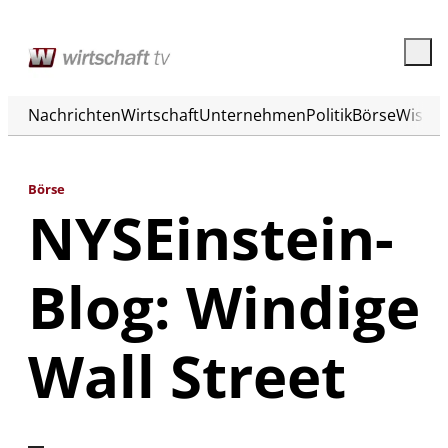
Nachrichten
Wirtschaft
Unternehmen
Politik
Börse
Wisse
Börse
NYSEinstein-
Blog: Windige
Wall Street