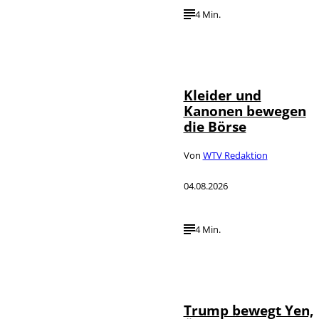
4 Min.
IMAGO / dts
©
Nachrichtenagentur
Kleider und
Kanonen bewegen
die Börse
Von
WTV Redaktion
04.08.2026
4 Min.
IMAGO / Media
©
Punch
Trump bewegt Yen,