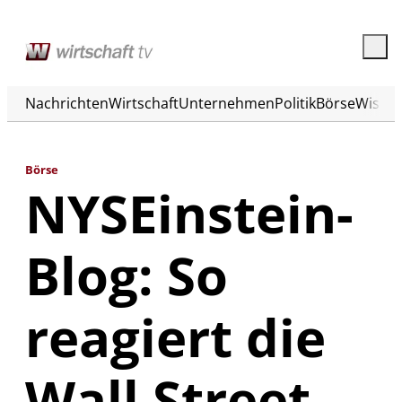
Nachrichten
Wirtschaft
Unternehmen
Politik
Börse
Wisse
Börse
NYSEinstein-
Blog: So
reagiert die
Wall Street