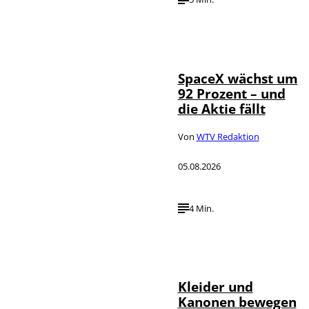
IMAGO / UPI
©
Photo
SpaceX wächst um
92 Prozent – und
die Aktie fällt
Von
WTV Redaktion
05.08.2026
4 Min.
IMAGO / dts
©
Nachrichtenagentur
Kleider und
Kanonen bewegen