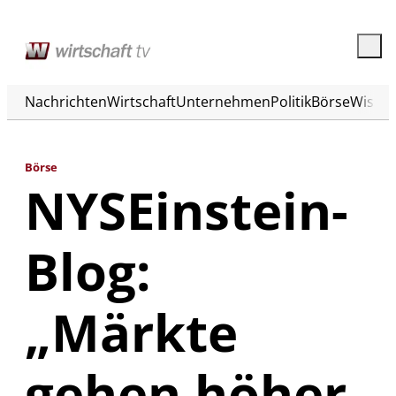
Nachrichten
Wirtschaft
Unternehmen
Politik
Börse
Wisse
Börse
NYSEinstein-
Blog:
„Märkte
gehen höher