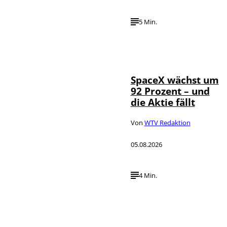
5 Min.
IMAGO / UPI
©
Photo
SpaceX wächst um
92 Prozent – und
die Aktie fällt
Von
WTV Redaktion
05.08.2026
4 Min.
IMAGO / dts
©
Nachrichtenagentur