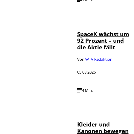
IMAGO / UPI
©
Photo
SpaceX wächst um
92 Prozent – und
die Aktie fällt
Von
WTV Redaktion
05.08.2026
4 Min.
IMAGO / dts
©
Nachrichtenagentur
Kleider und
Kanonen bewegen