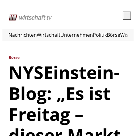
Nachrichten
Wirtschaft
Unternehmen
Politik
Börse
Wisse
Börse
NYSEinstein-
Blog: „Es ist
Freitag –
dieser Markt