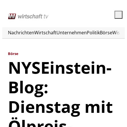
Nachrichten
Wirtschaft
Unternehmen
Politik
Börse
Wisse
Börse
NYSEinstein-
Blog:
Dienstag mit
Ölpreis-