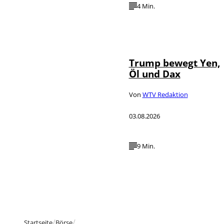
4 Min.
IMAGO / Media
©
Punch
Trump bewegt Yen,
Öl und Dax
Von
WTV Redaktion
03.08.2026
9 Min.
Startseite
Börse