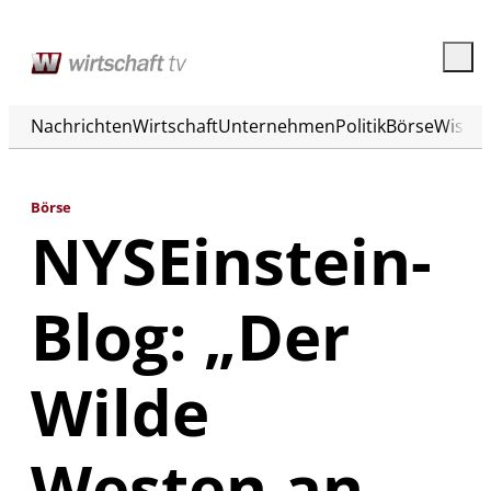
Nachrichten
Wirtschaft
Unternehmen
Politik
Börse
Wisse
Börse
NYSEinstein-
Blog: „Der
Wilde
Westen an