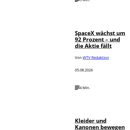
IMAGO / UPI
©
Photo
SpaceX wächst um
92 Prozent – und
die Aktie fällt
Von
WTV Redaktion
05.08.2026
4 Min.
IMAGO / dts
©
Nachrichtenagentur
Kleider und
Kanonen bewegen