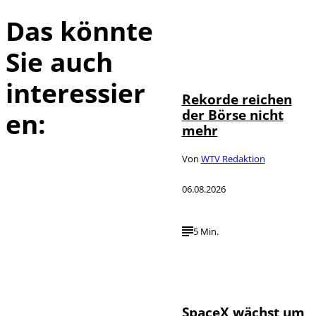
Das könnte
Sie auch
IMAGO / Sylvio
©
Dittrich
interessier
Rekorde reichen
der Börse nicht
en:
mehr
Von
WTV Redaktion
06.08.2026
5 Min.
IMAGO / UPI
©
Photo
SpaceX wächst um