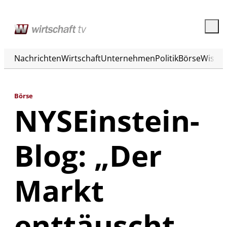
Nachrichten
Wirtschaft
Unternehmen
Politik
Börse
Wisse
Börse
NYSEinstein-
Blog: „Der
Markt
enttäuscht