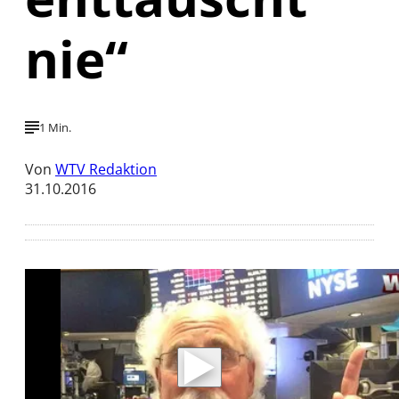
nie“
1 Min.
Von
WTV Redaktion
31.10.2016
Mit der Wiedergabe dieses Videos werden
Daten an Youtube übertragen.
Hinweise dazu erhalten Sie in der
Datenschutzerklärung
.