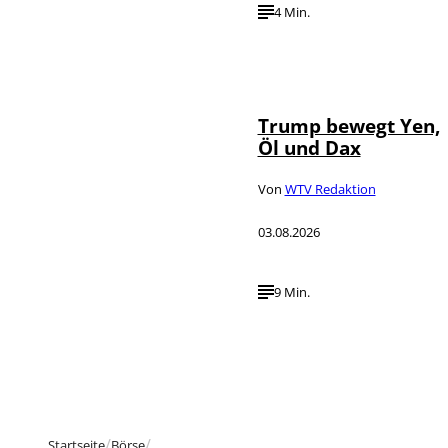
4 Min.
IMAGO / Media
©
Punch
Trump bewegt Yen,
Öl und Dax
Von
WTV Redaktion
03.08.2026
9 Min.
Startseite
Börse