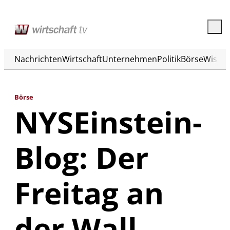
Nachrichten
Wirtschaft
Unternehmen
Politik
Börse
Wisse
Börse
NYSEinstein-
Blog: Der
Freitag an
der Wall