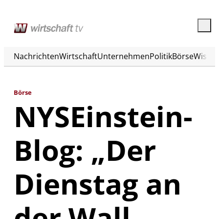
Nachrichten
Wirtschaft
Unternehmen
Politik
Börse
Wisse
Börse
NYSEinstein-
Blog: „Der
Dienstag an
der Wall