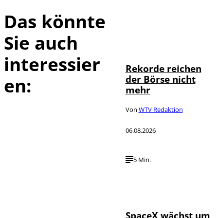
Das könnte
Sie auch
IMAGO / Sylvio
©
Dittrich
interessier
Rekorde reichen
der Börse nicht
en:
mehr
Von
WTV Redaktion
06.08.2026
5 Min.
IMAGO / UPI
©
Photo
SpaceX wächst um