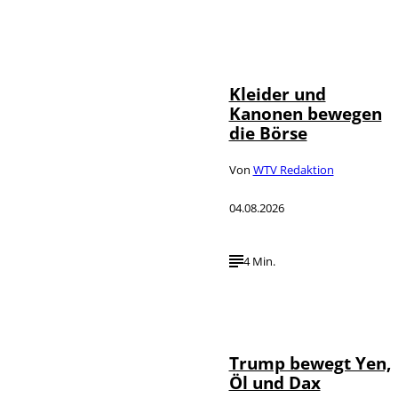
IMAGO / dts
©
Nachrichtenagentur
Kleider und
Kanonen bewegen
die Börse
Von
WTV Redaktion
04.08.2026
4 Min.
IMAGO / Media
©
Punch
Trump bewegt Yen,
Öl und Dax