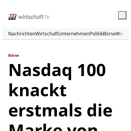
Nachrichten
Wirtschaft
Unternehmen
Politik
Börse
Wisse
Börse
Nasdaq 100
knackt
erstmals die
Marke von