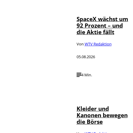
©
Photo
SpaceX wächst um
92 Prozent – und
die Aktie fällt
Von
WTV Redaktion
05.08.2026
4 Min.
IMAGO / dts
©
Nachrichtenagentur
Kleider und
Kanonen bewegen
die Börse