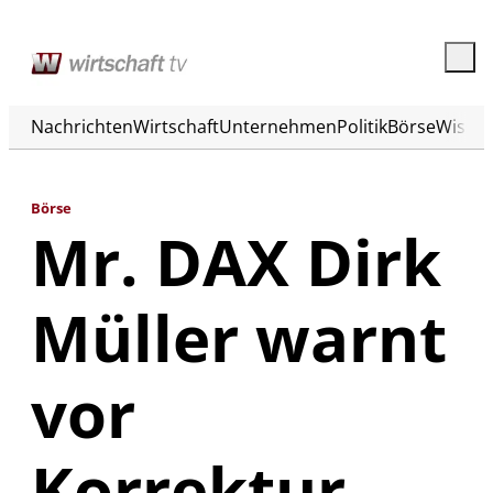
Nachrichten
Wirtschaft
Unternehmen
Politik
Börse
Wisse
Börse
Mr. DAX Dirk
Müller warnt
vor
Korrektur