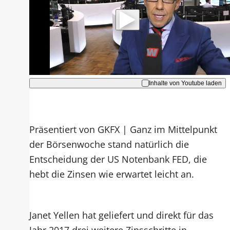
werden Daten an Youtube übertragen.
Hinweise dazu erhalten Sie in der
Datenschutzerklärung
.
Akzeptieren
Inhalte von Youtube laden
Präsentiert von GKFX | Ganz im Mittelpunkt
der Börsenwoche stand natürlich die
Entscheidung der US Notenbank FED, die
hebt die Zinsen wie erwartet leicht an.
Janet Yellen hat geliefert und direkt für das
Jahr 2017 drei weitere Zinsschritte in