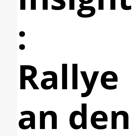
:
Rallye
an den