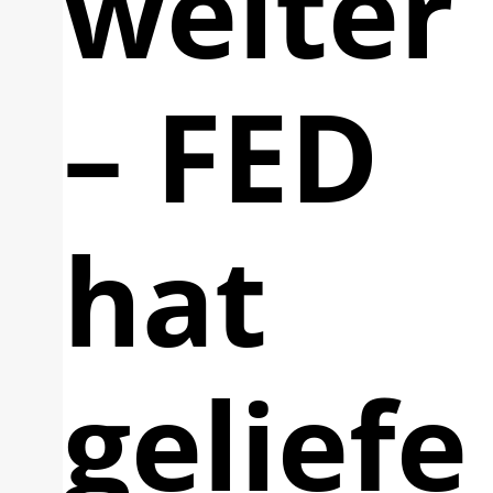
weiter
– FED
hat
geliefe