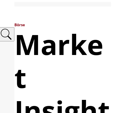
Börse
Marke
t
Insight