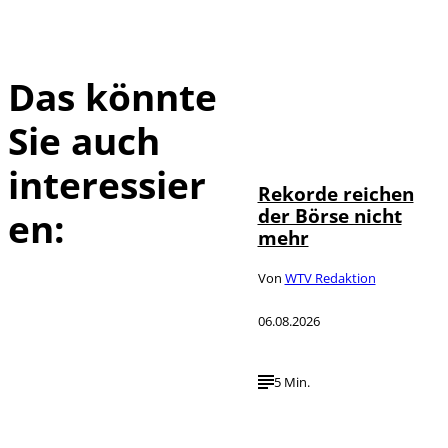
Das könnte
Sie auch
IMAGO / Sylvio
©
Dittrich
interessier
Rekorde reichen
der Börse nicht
en:
mehr
Von
WTV Redaktion
06.08.2026
5 Min.
IMAGO / UPI
©
Photo