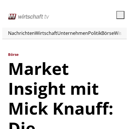
Nachrichten
Wirtschaft
Unternehmen
Politik
Börse
Wisse
Börse
Market
Insight mit
Mick Knauff:
Die