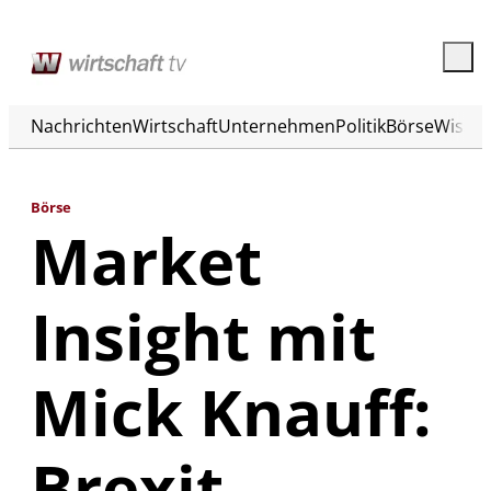
Nachrichten
Wirtschaft
Unternehmen
Politik
Börse
Wisse
Börse
Market
Insight mit
Mick Knauff:
Brexit