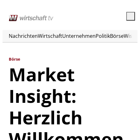
Nachrichten
Wirtschaft
Unternehmen
Politik
Börse
Wisse
Börse
Market
Insight:
Herzlich
Willkommen