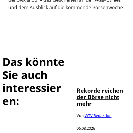
bei DAX & Co. – das Geschehen an der Wall- Street
und dem Ausblick auf die kommende Börsenwoche.
Das könnte
Sie auch
IMAGO / Sylvio
©
Dittrich
interessier
Rekorde reichen
der Börse nicht
en:
mehr
Von
WTV Redaktion
06.08.2026