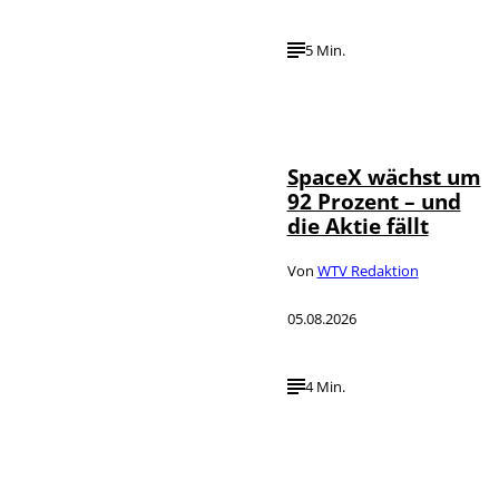
5 Min.
IMAGO / UPI
©
Photo
SpaceX wächst um
92 Prozent – und
die Aktie fällt
Von
WTV Redaktion
05.08.2026
4 Min.
IMAGO / dts
©
Nachrichtenagentur