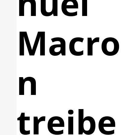
nuel
Macro
n
treibe