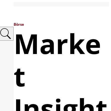
Börse
Marke
t
Insight